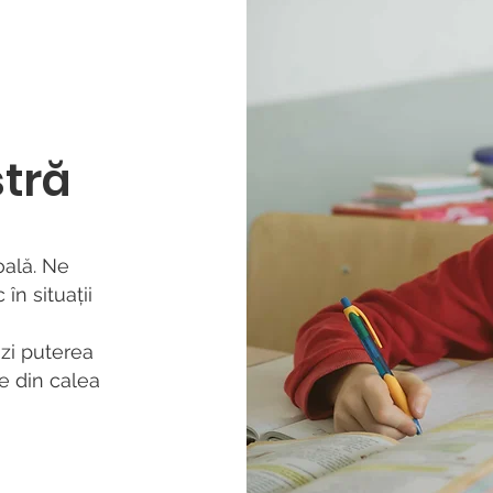
tră
oală. Ne
în situații
zi puterea
e din calea