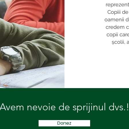
reprezenta
Copiii de
oamenii de 
credem că
copii car
școlii,
Avem nevoie de sprijinul dvs.
Donez