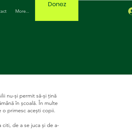
Donez
act
More...
i nu-și permit să-și țină
rămână în școală. În multe
e o primesc acești copii.
citi, de a se juca și de a-