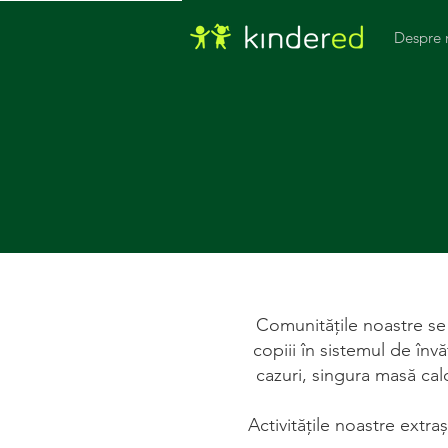
Despre 
Comunitățile noastre se 
copiii în sistemul de înv
cazuri, singura masă cal
Activitățile noastre extra