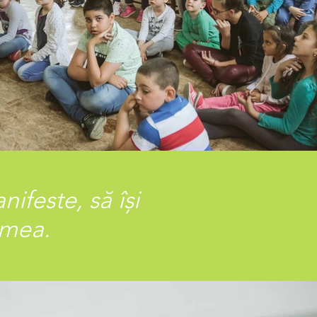
ifeste, să își
umea.