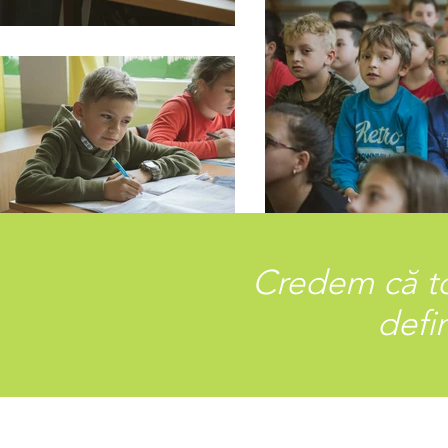
Credem că toț
defi