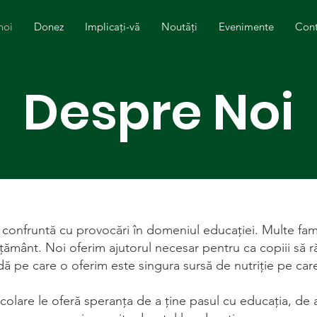
noi
Donez
Implicați-vă
Noutăți
Evenimente
Cont
Despre Noi
confruntă cu provocări în domeniul educației. Multe famili
ățământ. Noi oferim ajutorul necesar pentru ca copiii să 
dă pe care o oferim este singura sursă de nutriție pe car
școlare le oferă speranța de a ține pasul cu educația, de a 