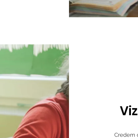
Vi
Credem că