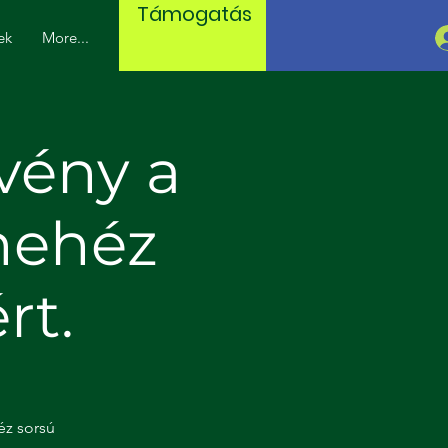
Támogatás
ek
More...
vény a
nehéz
rt.
éz sorsú