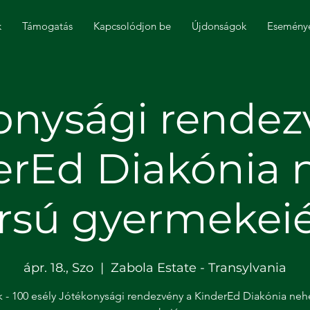
k
Támogatás
Kapcsolódjon be
Újdonságok
Esemény
onysági rendez
erEd Diakónia 
rsú gyermekeié
ápr. 18., Szo
  |  
Zabola Estate - Transylvania
k - 100 esély Jótékonysági rendezvény a KinderEd Diakónia neh