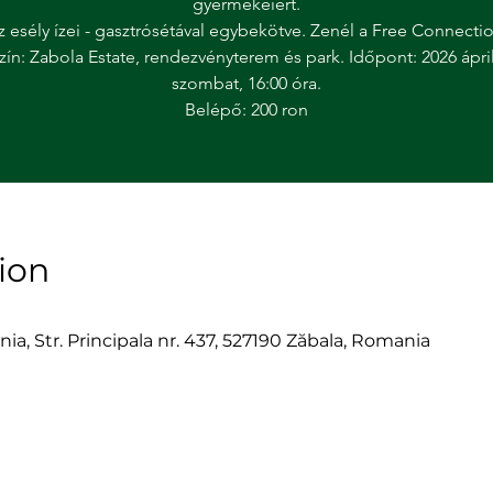
gyermekeiért.
z esély ízei - gasztrósétával egybekötve. Zenél a Free Connectio
zín: Zabola Estate, rendezvényterem és park. Időpont: 2026 áprili
szombat, 16:00 óra.
Belépő: 200 ron
ion
nia, Str. Principala nr. 437, 527190 Zăbala, Romania