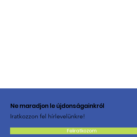
Ne maradjon le újdonságainkról
Iratkozzon fel hírlevelünkre!
Feliratkozom