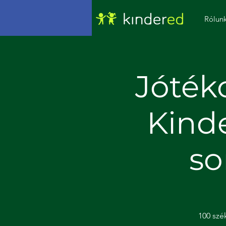
Rólun
Jóték
Kind
so
100 szé