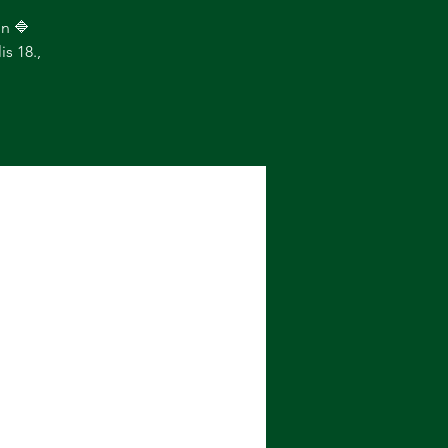
n 🔷️
s 18.,